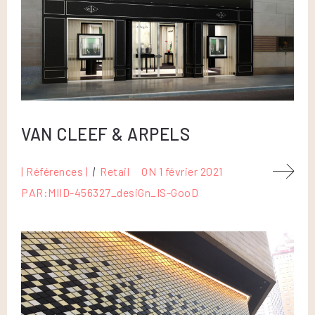
VAN CLEEF & ARPELS
| Références |
Retail
ON
1 février 2021
PAR:
MIID-456327_desiGn_IS-GooD