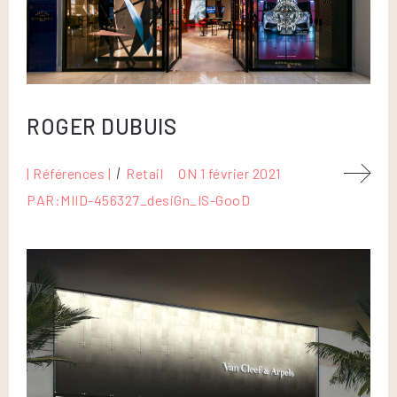
ROGER DUBUIS
| Références |
Retail
ON
1 février 2021
PAR:
MIID-456327_desiGn_IS-GooD