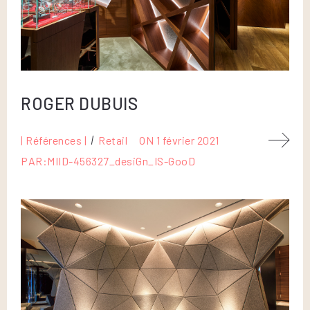
ROGER DUBUIS
| Références |
Retail
ON
1 février 2021
PAR:
MIID-456327_desiGn_IS-GooD