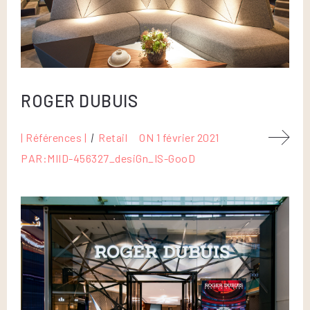
ROGER DUBUIS
| Références |
Retail
ON
1 février 2021
PAR:
MIID-456327_desiGn_IS-GooD