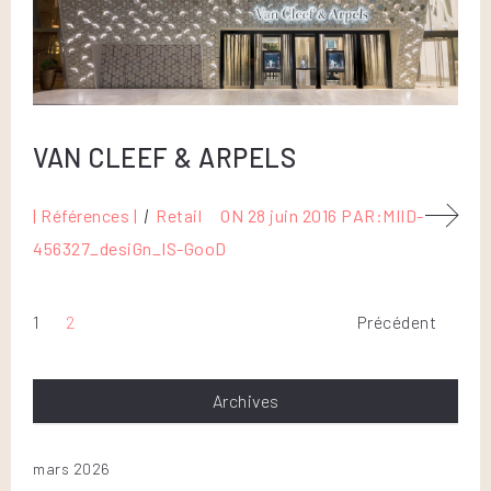
VAN CLEEF & ARPELS
| Références |
Retail
ON
28 juin 2016
PAR:
MIID-
456327_desiGn_IS-GooD
1
2
Précédent
Archives
mars 2026