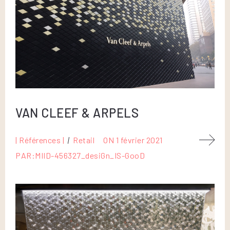
VAN CLEEF & ARPELS
| Références |
Retail
ON
1 février 2021
PAR:
MIID-456327_desiGn_IS-GooD